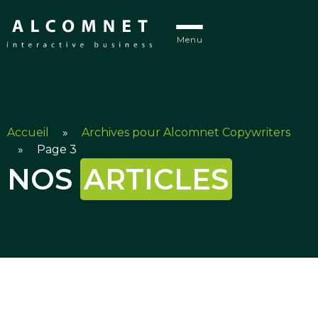
Menu
Accueil
»
Archives pour Alcomnet Copywriters
»
Page 3
NOS
ARTICLES