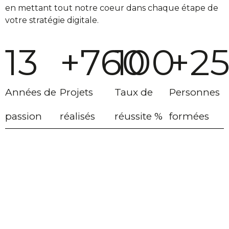
en mettant tout notre coeur dans chaque étape de
votre stratégie digitale.
13
+
760
100
+
2
Années de
Projets
Taux de
Personnes
passion
réalisés
réussite %
formées