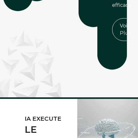
efficace
Voir
Plus
IA EXECUTE
LE