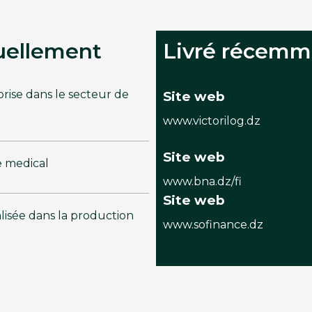
tuellement
Livré récemm
rise dans le secteur de
Site web
www.victorilog.dz
Site web
e medical
www.bna.dz/fi
Site web
alisée dans la production
www.sofinance.dz