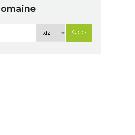
 domaine
🔍 GO