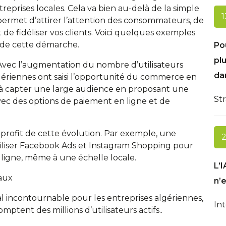
reprises locales. Cela va bien au-delà de la simple
1
 permet d’attirer l’attention des consommateurs, de
 de fidéliser vos clients. Voici quelques exemples
 de cette démarche.
Po
plu
Avec l’augmentation du nombre d’utilisateurs
dan
gériennes ont saisi l’opportunité du commerce en
i à capter une large audience en proposant une
Str
c des options de paiement en ligne et de
r profit de cette évolution. Par exemple, une
2
iliser Facebook Ads et Instagram Shopping pour
 ligne, même à une échelle locale.
L’I
iaux
n’
l incontournable pour les entreprises algériennes,
Int
tent des millions d’utilisateurs actifs..